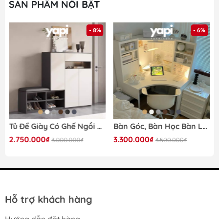
SẢN PHẨM NỔI BẬT
- 8%
- 6%
Tủ Để Giày Có Ghế Ngồi Bọc Nệm 140x35x100cm Yapi-322
Bàn Góc, Bàn Học Bàn Làm Việc Đa Năng 100x100x142cm Có Kệ Để Đồ Siêu Tiện Dụng Yapi-418
2.750.000₫
3.300.000₫
3.000.000₫
3.500.000₫
Hỗ trợ khách hàng
Hướng dẫn đặt hàng