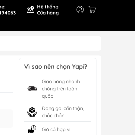
ne:
Hệ thống
494063
Cửa hàng
Vì sao nên chọn Yapi?
Giao hàng nhanh
chóng trên toàn
quốc
Đóng gói cẩn thận,
chắc chắn
Giá cả hợp ví