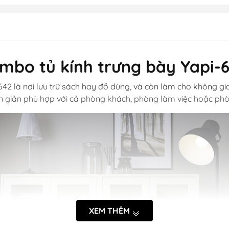
mbo tủ kính trưng bày Yapi-
642 là nơi lưu trữ sách hay đồ dùng, và còn làm cho không gi
n giản phù hợp với cả phòng khách, phòng làm việc hoặc phò
XEM THÊM