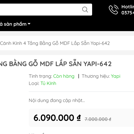
Hotli
0375
cả sản phẩm
Cánh Kính 4 Tầng Bằng Gỗ MDF Lắp Sẵn Yapi-642
NG BẰNG GỖ MDF LẮP SẴN YAPI-642
Tình trạng:
Còn hàng
|
Thương hiệu:
Yapi
Loại:
Tủ Kính
Nội dung đang cập nhật...
6.090.000 ₫
7.000.000 ₫