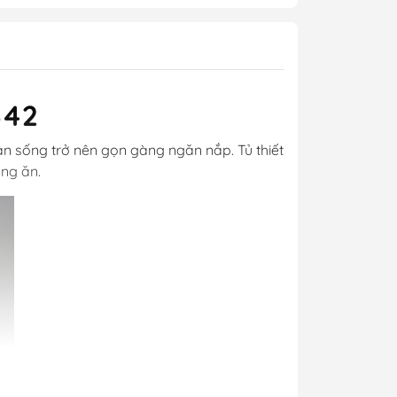
642
an sống trở nên gọn gàng ngăn nắp. Tủ thiết
ng ăn.