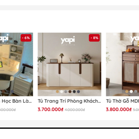
- 6%
- 8%
tham khảo kĩ thông tin về sản phẩm trước khi đặt và nhận 
Bàn Góc, Bàn Học Bàn Làm Việc Đa Năng 100x100x142cm Có Kệ Để Đồ Siêu Tiện Dụng Yapi-418
Tủ Trang Trí Phòng Khách Góc Bo Tròn Phong Cách Hiện Đại Tối Giản 198x40x90cm Yapi-121
3.700.000₫
3.800.000₫
500.000₫
4.000.000₫
5.
Mã sản phẩm:
Yapi-642
Kích thước (DxRxC):
162x37x134cm
Chất liệu:
Gỗ MDF phủ melamine cốt nâu tiêu chu