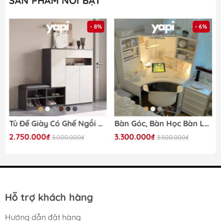
SẢN PHẨM NỔI BẬT
- 8%
- 6%
Tủ Để Giày Có Ghế Ngồi Bọc Nệm 140x35x100cm Yapi-322
Bàn Góc, Bàn Học Bàn Làm Việc Đa Năng 100x100x142cm Có Kệ Để Đồ Siêu Tiện Dụng Yapi-418
3.300.000₫
3.700.000₫
.000₫
3.500.000₫
4.000.00
Hỗ trợ khách hàng
Hướng dẫn đặt hàng