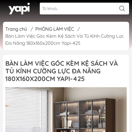
Trang chủ
/
PHÒNG LÀM VIỆC
/
Bàn Làm Việc Góc Kèm Kệ Sách Và Tủ Kính Cường Lực
Đa Năng 180x160x200cm Yapi-425
BÀN LÀM VIỆC GÓC KÈM KỆ SÁCH VÀ
TỦ KÍNH CƯỜNG LỰC ĐA NĂNG
180X160X200CM YAPI-425