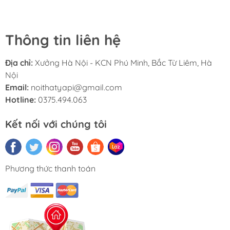
chống cong vênh, mối mọt tuyệt vời. Bề mặt gỗ được
phủ lớp Melamine vân gỗ sắc nét, tạo cảm giác chân
thực và sang trọng như gỗ tự nhiên, đồng thời giúp việc
Thông tin liên hệ
vệ sinh trở nên dễ dàng.
Địa chỉ:
Xưởng Hà Nội - KCN Phú Minh, Bắc Từ Liêm, Hà
Nội
Email:
noithatyapi@gmail.com
Hotline:
0375.494.063
THIẾT KẾ TIỆN LỢI
Kết nối với chúng tôi
Mặt bàn cung cấp diện tích thoải mái để đặt máy tính,
tài liệu và các vật dụng trang trí như đèn bàn hay bình
hoa nhỏ.
Phương thức thanh toán
Điểm nhấn đặc biệt của mẫu bàn này là cụm ngăn kéo
xếp chồng tinh tế. Thiết kế không tay nắm tạo sự liền
mạch hoàn hảo, giúp bạn lưu trữ văn phòng phẩm, giấy
tờ một cách ngăn nắp và kín đáo.